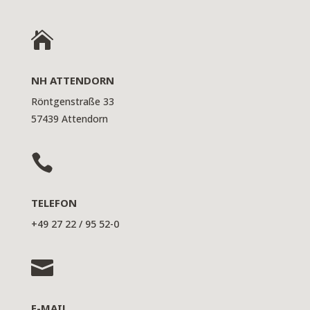

NH ATTENDORN
Röntgenstraße 33
57439 Attendorn

TELEFON
+49 27 22 / 95 52-0

E-MAIL