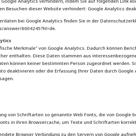
 Google Analytics verhindern, indem Sie auf folgenden Link kli
gen Besuchen dieser Website verhindert: Google Analytics deak
daten bei Google Analytics finden Sie in der Datenschutzerk
ics/answer/6004245?hl=de
.
ytics
ische Merkmale” von Google Analytics. Dadurch können Bericht
cher enthalten. Diese Daten stammen aus interessenbezogen
aten können keiner bestimmten Person zugeordnet werden. Sie
to deaktivieren oder die Erfassung Ihrer Daten durch Google 
rsagen.
lung von Schriftarten so genannte Web Fonts, die von Google b
Fonts in ihren Browsercache, um Texte und Schriftarten korrek
ndete Browser Verbindung zu den Servern von Google aufneh